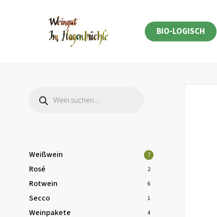
Skip
to
BIO-LOGISCH
main
content
Products
search
Weißwein
7
Rosé
2
Rotwein
6
Secco
1
Weinpakete
4