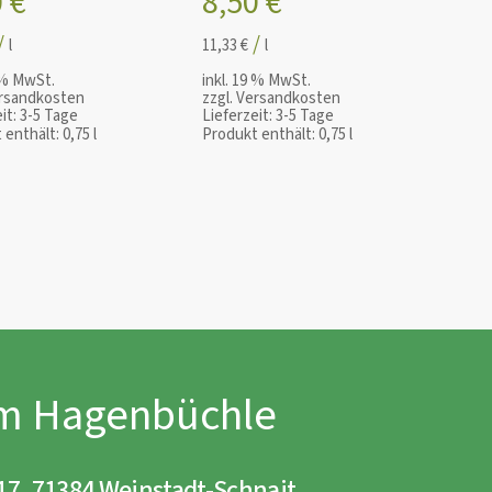
0
€
8,50
€
/
/
l
11,33
€
l
9 % MwSt.
inkl. 19 % MwSt.
rsandkosten
zzgl.
Versandkosten
it:
3-5 Tage
Lieferzeit:
3-5 Tage
 enthält: 0,75
l
Produkt enthält: 0,75
l
Im Hagenbüchle
 17, 71384 Weinstadt-Schnait