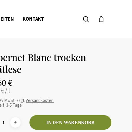
Close
Rezension für „Cabernet Blanc trocken
Cart
suchen...
EITEN
KONTAKT
 wird nicht veröffentlicht.
Erforderliche
kiert
bernet Blanc trocken
tlese
50
€
0
€
/
l
9 % MwSt.
zzgl.
Versandkosten
eit:
3-5 Tage
IN DEN WARENKORB