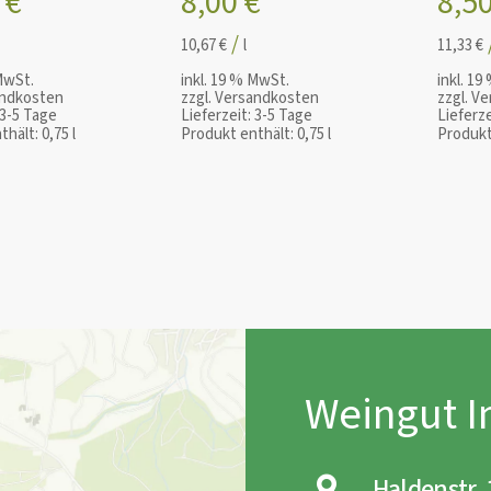
0
€
8,00
€
8,5
/
10,67
€
l
11,33
€
MwSt.
inkl. 19 % MwSt.
inkl. 1
ndkosten
zzgl.
Versandkosten
zzgl.
Ve
3-5 Tage
Lieferzeit:
3-5 Tage
Lieferze
thält: 0,75
l
Produkt enthält: 0,75
l
Produkt
Weingut 
Haldenstr.