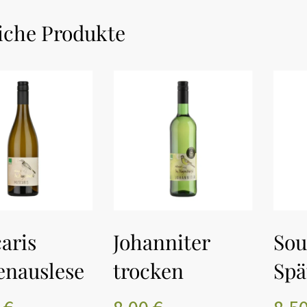
iche Produkte
Es be
N DEN WARENKORB
IN DEN WARENKORB
aris
Johanniter
Sou
enauslese
trocken
Spä