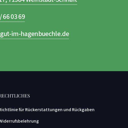
/ 66 03 69
gut-im-hagenbuechle.de
RECHTLICHES
Richtlinie für Rückerstattungen und Rückgaben
Widerrufsbelehrung