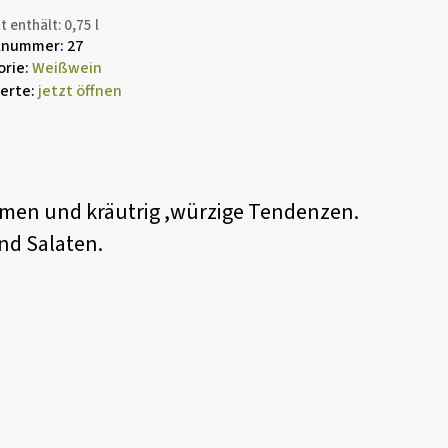
t enthält: 0,75
l
elnummer:
27
E-Mail
*
orie:
Weißwein
erte:
jetzt öffnen
romen und kräutrig ,würzige Tendenzen.
nd Salaten.