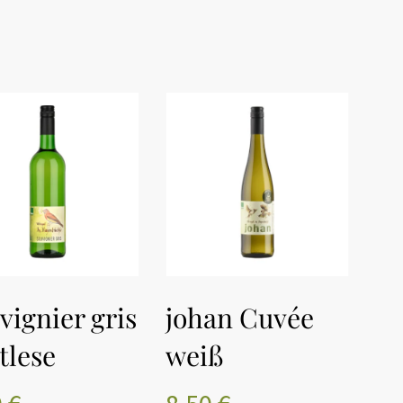
finden sich keine Produkte
im Warenkorb.
ZUM SHOP
IN DEN WARENKORB
IN DEN WARENKORB
vignier gris
johan Cuvée
tlese
weiß