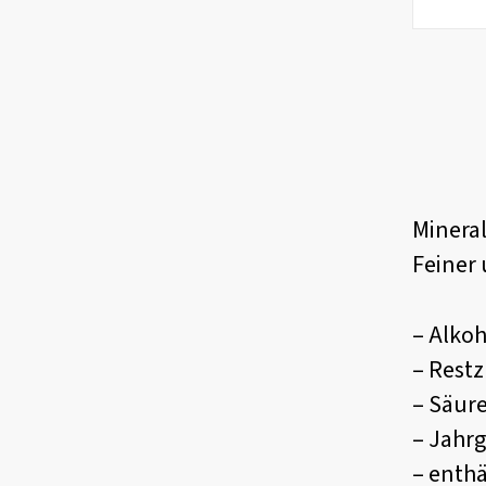
Mineral
Feiner
– Alkoh
– Restz
– Säure
– Jahr
– enthä