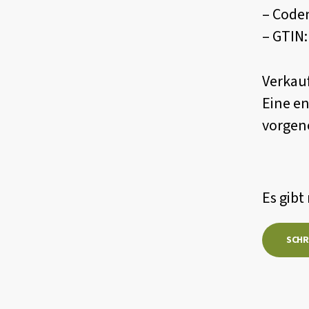
– Code
– GTIN
Verkauf
Eine en
vorge
Es gibt
SCHR