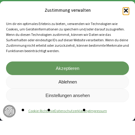
Weingut Im Hagenbüchle
Zustimmung verwalten
Haldenstr. 17, 71384 Weinstadt-Schnait
Um dir ein optimales Erlebnis zu bieten, verwenden wir Technologien wie
Cookies, um Geräteinformationen zu speichern und/oder darauf zuzugreifen.
Tel.: 07151 / 66 03 69
Wenn du diesen Technologien zustimmst, können wir Daten wie das
Surfverhalten oder eindeutige IDs auf dieser Website verarbeiten. Wenn du deine
Zustimmung nicht erteilst oder zurückziehst, können bestimmte Merkmale und
info@weingut-im-hagenbuechle.de
Funktionen beeinträchtigt werden.
Akzeptieren
Zwischensumme:
0,00
€
Ablehnen
Einstellungen ansehen
ÜBER UNS
WARENKORB
ANZEIGEN
KASSE
Cookie-Richtlinie
Datenschutzerklärung
Impressum
Bio-Logisch
Weingut