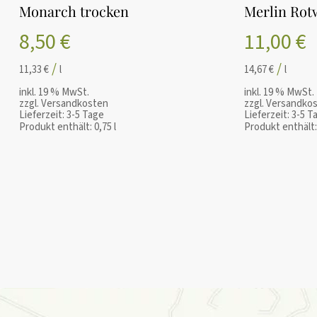
ZUM SHOP
IN DEN WARENKORB
Monarch trocken
Merlin Rot
8,50
€
11,00
€
/
/
11,33
€
l
14,67
€
l
inkl. 19 % MwSt.
inkl. 19 % MwSt.
zzgl.
Versandkosten
zzgl.
Versandko
Lieferzeit:
3-5 Tage
Lieferzeit:
3-5 T
Produkt enthält: 0,75
l
Produkt enthält: